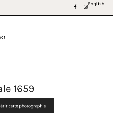
English
act
le 1659
uérir cette photographie