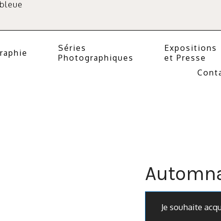
 bleue
Séries
Expositions
raphie
Photographiques
et Presse
Cont
Automna
Je souhaite acq