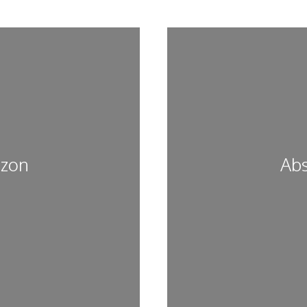
izon
Abs