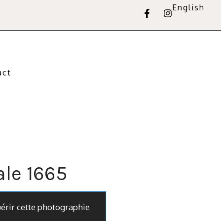
English
act
le 1665
uérir cette photographie