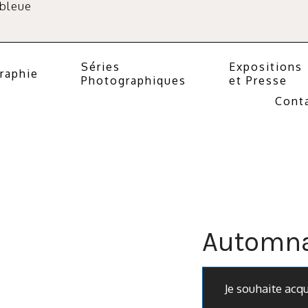
 bleue
Séries
Expositions
raphie
Photographiques
et Presse
Cont
Automna
Je souhaite acq