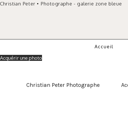
Christian Peter • Photographe - galerie zone bleue
Aller
au
contenu
Accueil
Acquérir une photo
Christian Peter Photographe
Ac