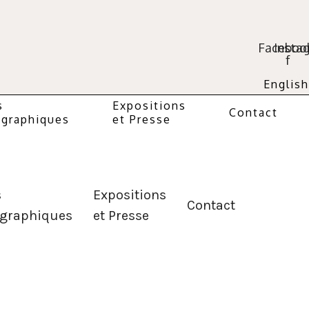
Faceboo
Insta
f
English
s
Expositions
Contact
graphiques
et Presse
s
Expositions
Contact
graphiques
et Presse