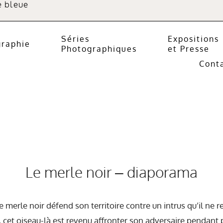
e bleue
Séries
Expositions
graphie
Photographiques
et Presse
Cont
Le merle noir – diaporama
le merle noir défend son territoire contre un intrus qu’il ne 
cet oiseau-là est revenu affronter son adversaire pendant p