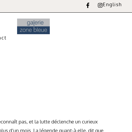
English
act
reconnaît pas, et la lutte déclenche un curieux
lus d’un mois. La légende quant-à elle, dit que